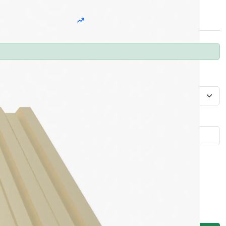
и
Описание
Динамика цен
Толщина, мм
Ширина, м
Площадь, м2
Габаритная ширина
Расчетная площадь