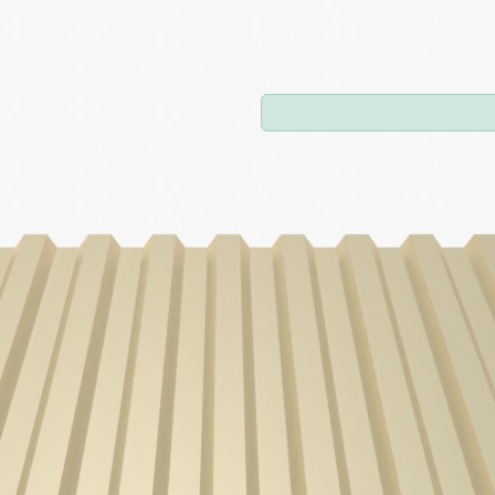
Цены
Характеристик
Покрытие
Длина, м
от
1.5
м до 12 м
Количество
−
+
количество (шт.)