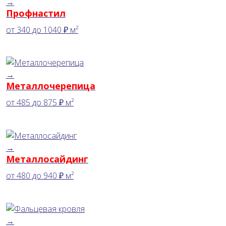
→
Профнастил
от
340
до
1040 ₽
м²
→
Металлочерепица
от
485
до
875 ₽
м²
→
Металлосайдинг
от
480
до
940 ₽
м²
→