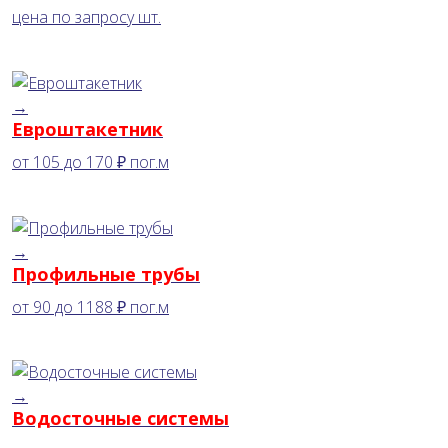
цена по запросу
шт.
→
Евроштакетник
от
105
до
170 ₽
пог.м
→
Профильные трубы
от
90
до
1188 ₽
пог.м
→
Водосточные системы