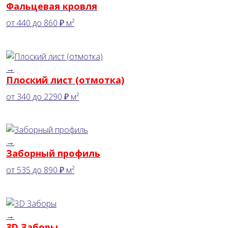
Фальцевая кровля
от
440
до
860 ₽
м²
→
Плоский лист (отмотка)
от
340
до
2290 ₽
м²
→
Заборный профиль
от
535
до
890 ₽
м²
→
3D Заборы