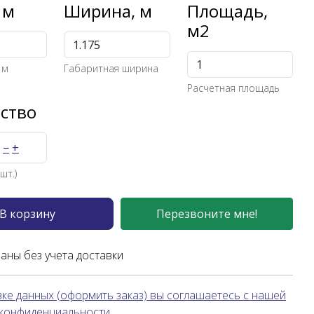
 м
Ширина, м
Площадь,
м2
 м
Габаритная ширина
Расчетная площадь
ство
−
+
шт.)
В корзину
Перезвоните мне!
заны без учета доставки
ке данных (оформить заказ) вы соглашаетесь с нашей
 конфиденциальности.