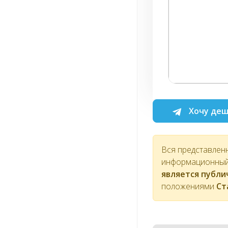
Хочу деш
Вся представлен
информационный 
является публ
положениями
Ст