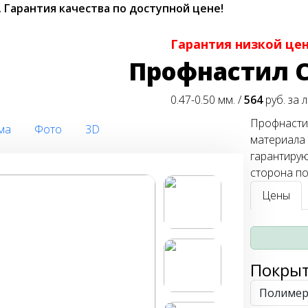
.
Гарантия качества по доступной цене!
Гарантия низкой це
Профнастил С
0.47-0.50 мм. /
564
руб. за 
Профнастил
ма
Фото
3D
материала 
гарантиру
сторона по
Цены
Покры