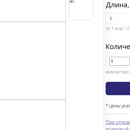
Длина,
от
1
м до 12
Количе
количество (
* цены ука
При отправ
политикой