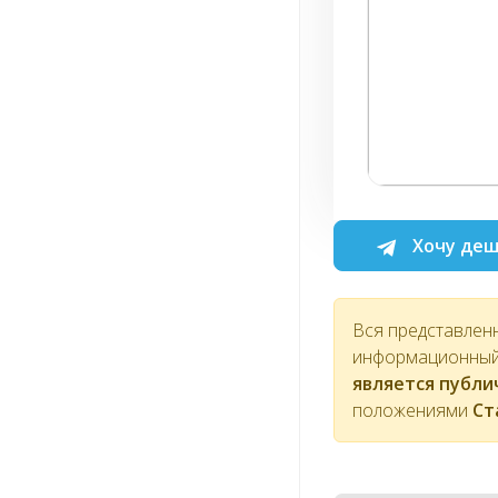
Хочу деш
Вся представлен
информационный 
является публ
положениями
Ст