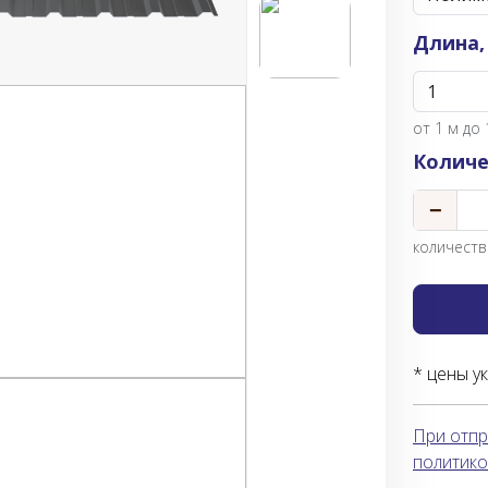
Длина,
от
1
м до 
Количе
−
количество
* цены у
При отпр
политико