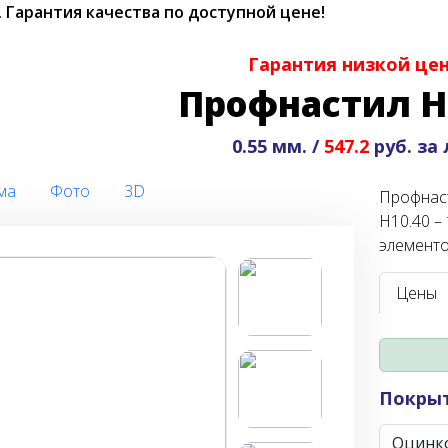
.
Гарантия качества по доступной цене!
Гарантия низкой це
Профнастил Н
0.55 мм. /
547.2
руб. за
ма
Фото
3D
Профнаст
Н10.40 –
элементо
Цены
Покры