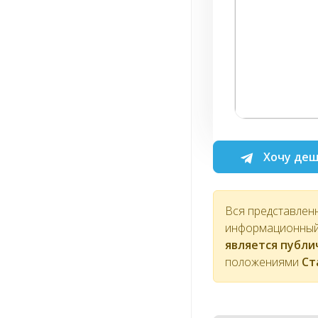
Хочу деш
Вся представлен
информационный 
является публ
положениями
Ст