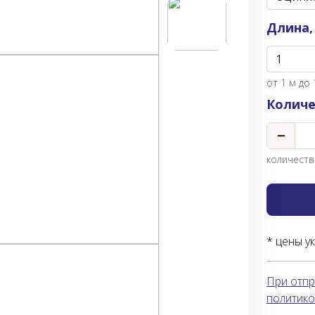
Длина,
от
1
м до 
Количе
−
количество
* цены у
При отпр
политико