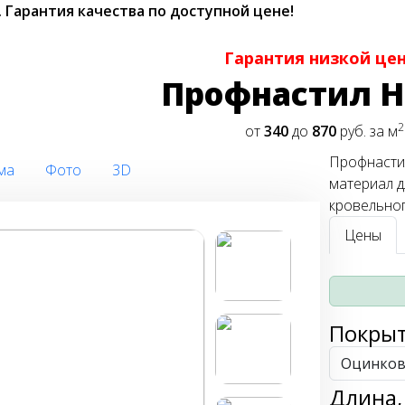
.
Гарантия качества по доступной цене!
Гарантия низкой це
Профнастил Н
2
от
340
до
870
руб. за м
Профнастил
ма
Фото
3D
материал дл
кровельно
Цены
Покры
Длина,