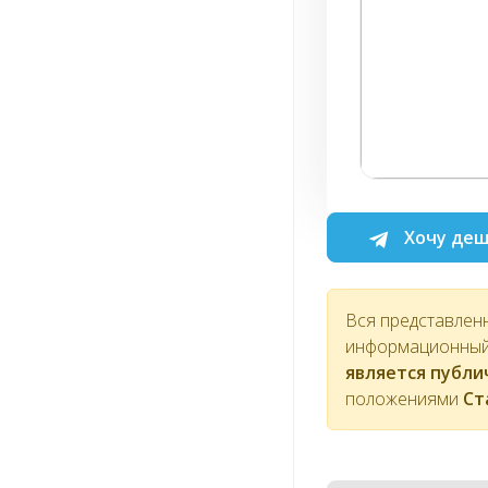
Хочу деш
Вся представлен
информационный 
является публ
положениями
Ст