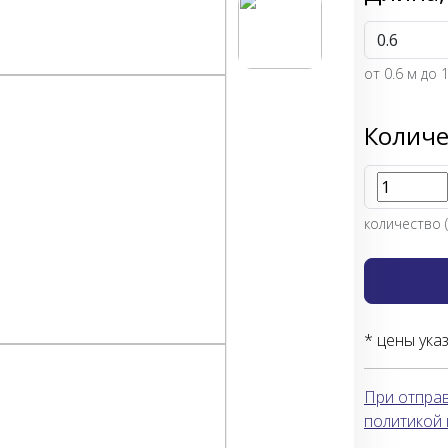
от
0.6
м до 
Количе
количество (
* цены ука
При отправ
политикой