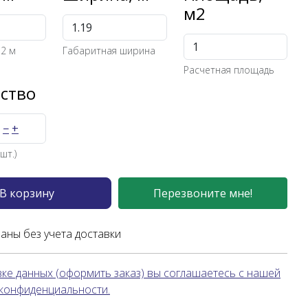
м2
12 м
Габаритная ширина
Расчетная площадь
ство
−
+
шт.)
В корзину
Перезвоните мне!
заны без учета доставки
ке данных (оформить заказ) вы соглашаетесь с нашей
 конфиденциальности.