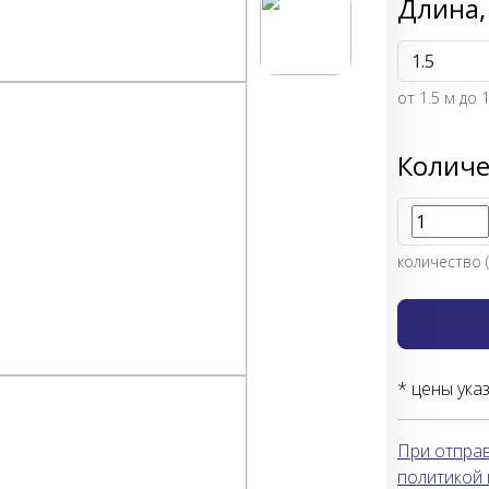
Длина,
от
1.5
м до 
Количе
количество (
* цены ука
При отправ
политикой