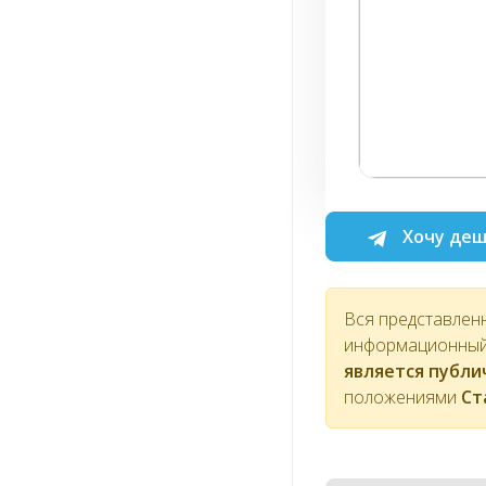
Хочу деш
Вся представлен
информационный 
является публ
положениями
Ст