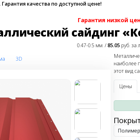
.
Гарантия качества по доступной цене!
Гарантия низкой це
аллический сайдинг «К
0.47-0.5 мм. /
85.05
руб. за 
Металличес
ма
3D
наиболее п
этот вид с
Цены
Покры