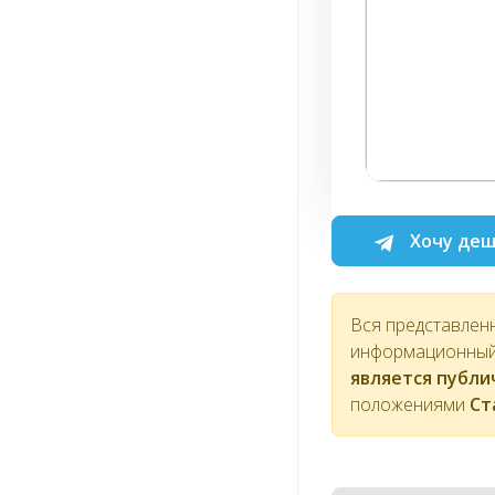
Хочу деш
Вся представлен
информационный 
является публ
положениями
Ст