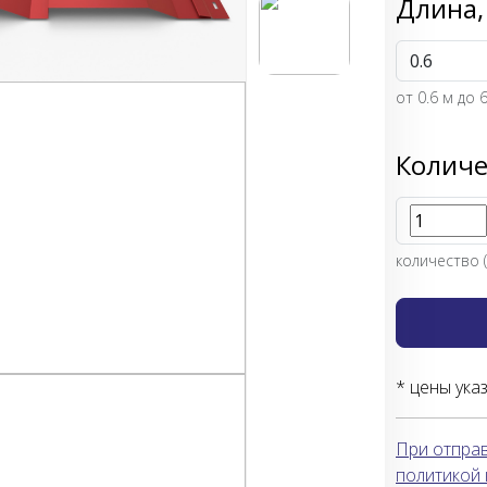
Длина,
от
0.6
м до 6
Количе
количество (
* цены ука
При отправ
политикой