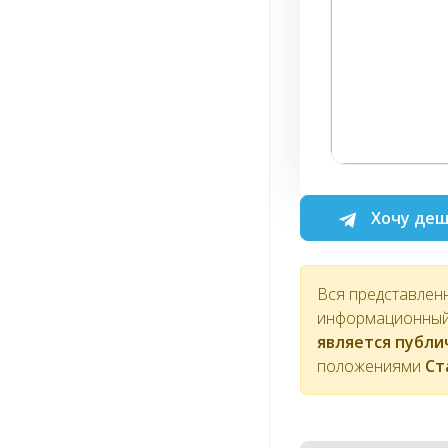
Хочу деш
Вся представлен
информационный 
является публ
положениями
Ст