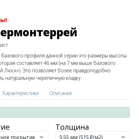
ны!
пермонтеррей
лист
 базового профиля данной серии это размеры высоты
оторая составляет 46 мм (на 7 мм выше базового
й Люск»). Это позволяет более правдоподобно
ь натуральную черепичную кладку.
Характеристики
Описание
тие
Толщина