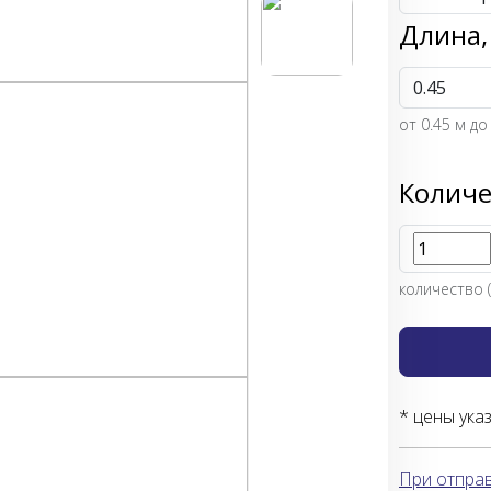
Длина,
от
0.45
м до
Количе
количество (
* цены ука
При отправ