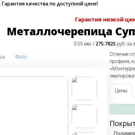
.
Гарантия качества по доступной цене!
Гарантия низкой це
Металлочерепица Су
0.55 мм. /
275.7825
руб. за 
Отличие от
ма
Фото
профиля, к
«Монтерре
эмитироват
Цены
Покры