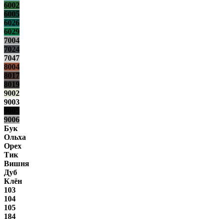
6002
6005
6026
6029
7004
7024
7047
8004
8017
8019
9002
9003
9005
9006
Бук
Ольха
Орех
Тик
Вишня
Дуб
Клён
103
104
105
184