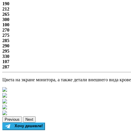
190
212
265
300
100
270
275
285
290
295
330
107
287
Цвета на экране монитора, а также детали внешнего вида кров
Previous
Next
Хочу дешевле!