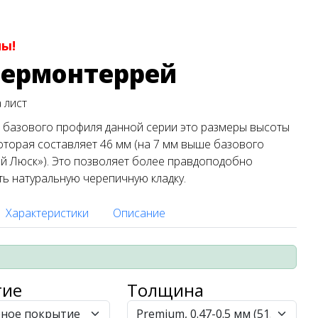
ны!
пермонтеррей
а лист
 базового профиля данной серии это размеры высоты
оторая составляет 46 мм (на 7 мм выше базового
й Люск»). Это позволяет более правдоподобно
ь натуральную черепичную кладку.
Характеристики
Описание
тие
Толщина