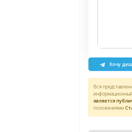
Хочу деш
Вся представлен
информационный 
является публ
положениями
Ст