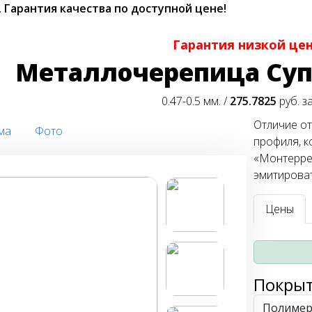
.
Гарантия качества по доступной цене!
Гарантия низкой це
Металлочерепица Су
0.47-0.5 мм. /
275.7825
руб. з
Отличие от
ма
Фото
профиля, к
«Монтерре
эмитироват
Цены
Покры