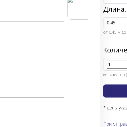
Длина,
от
0.45
м до
Количе
количество (
* цены ука
При отправ