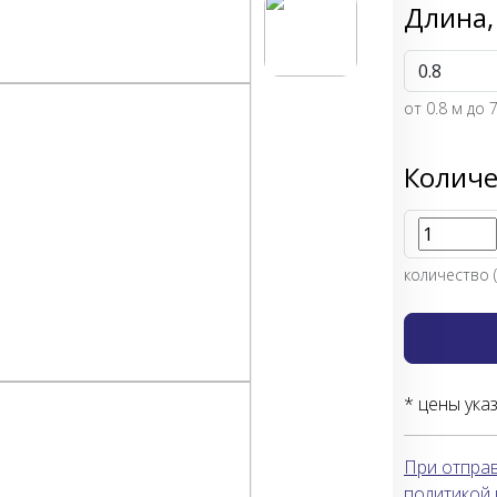
Длина,
от
0.8
м до 7
Количе
количество (
* цены ука
При отправ
политикой