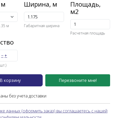
 м
Ширина, м
Площадь,
м2
.35 м
Габаритная ширина
Расчетная площадь
ство
−
+
шт.)
В корзину
Перезвоните мне!
заны без учета доставки
ке данных (оформить заказ) вы соглашаетесь с нашей
 конфиденциальности.