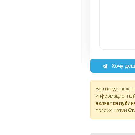
Хочу деш
Вся представлен
информационный 
является публ
положениями
Ст