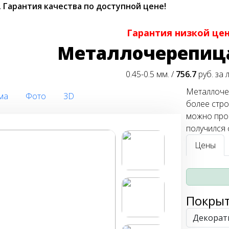
.
Гарантия качества по доступной цене!
Гарантия низкой це
Металлочерепиц
0.45-0.5 мм. /
756.7
руб. за 
Металлочер
ма
Фото
3D
более стро
можно проф
получился 
Цены
Покры