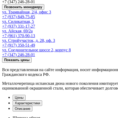
+7 (347) 246-28-01
Позвонить менеджеру
ул. Трамвайная, 2/4, офис 3
+7 (937) 849-75-85
ул. Силикатная, 5
+7 (937) 331-17-27
ул. Айская, 69/2а
+7 (961) 370-90-13
ул. Стройучасток, д. 28, оф. 3
+7 (917) 350-51-49
ул. Соединительное шоссе 2, корпус 8
+7 (347) 246-28-01
Показать цены
Вся представленная на сайте информация, носит информацион
Гражданского кодекса РФ.
Металлочерепица испанская дюна нового поколения имитирует 
оцинкованной окрашенной стали, которая обеспечивает долгов
Цены
Характеристики
Описание
Ширина общая