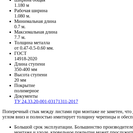
1.180 м
Рабочая ширина
1.080 м.
Минимальная длина
0.7 м.
Максимальная длина
7.7 м.
Толщина металла
от 0.47-0.5-0.60 мм.
ГОСТ
14918-2020
Длина ступени
350-400 мм
Высота ступени
20 мм
Покрытие
полимерное
Документы
ТУ 24.33.20-001-03171311-2017
Поперечный стык между листами при монтаже не заметен, что 
углом вниз и полностью имитирует толщину черепицы и обесп
Большой срок эксплуатации. Большинство производителе
монтаже и уходе, кровельное покрытие может прослужить