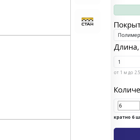
Покры
Длина,
от
1
м до 2.
Количе
кратно 6 ш