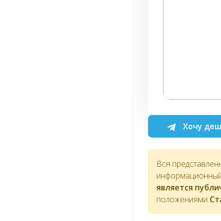
Хочу деш
Вся представлен
информационный 
является публ
положениями
Ст