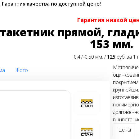
.
Гарантия качества по доступной цене!
Гарантия низкой це
такетник прямой, гладк
153 мм.
0.47-0.50 мм. /
125
руб. за 1 
Металличес
ма
Фото
оцинкован
покрытием.
крупнейших
изготавлив
полимерное
долговечно
выцветани
Цены